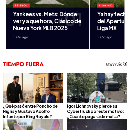
BEISBOL
LIGA MX
Yankees vs. Mets: Dónde
Ya hay fecha 
ver y a que hora, Clásico de
del Apertura
Nueva York MLB 2025
Liga MX
1 año ago
1 año ago
TIEMPO FUERA
Ver más
¿Qué pasó entre Poncho de
Igor Lichnovsky pierde su
Nigris y Gustavo Adolfo
Cybertruck por este motivo:
Infante por Ring Royale?
¿Cuánto pagará de multa?