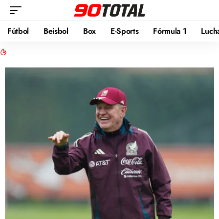
Fútbol
Beisbol
Box
E-Sports
Fórmula 1
Luch