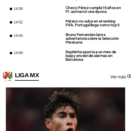
Checo Pérez cumple 15 años en
14:59
F1: así marcó una época
México no sube en el ranking
14:52
FIFA; Portugal llega como top 5
Bruno Fernandes lanza
14:44
advertencia sobre la Selección
Mexicana
Raphinha apunta a un mes de
14:09
baja y enciende alarmas en
Barcelona
LIGA MX
Ver más