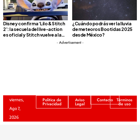
Disney confirma ‘Lilo & Stitch
¿Cuándo podrás ver la lluvia
2’: la secuela del live-action
de meteoros Bootidas 2025
es oficial y Stitch vuelve a la
desde México?
pantalla grande
- Advertisement -
Politica de
Aviso
Contacto
Términos
viernes,
Privacidad
Legal
de uso
Ago 7,
2026