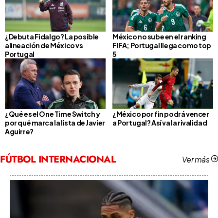
¿Debuta Fidalgo? La posible
México no sube en el ranking
alineación de México vs
FIFA; Portugal llega como top
Portugal
5
¿Qué es el One Time Switch y
¿México por fin podrá vencer
por qué marca la lista de Javier
a Portugal? Así va la rivalidad
Aguirre?
FÚTBOL INTERNACIONAL
Ver más