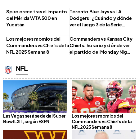
Spiro crece tras el impacto
Toronto Blue Jays vs LA
del Mérida WTA 500 en
Dodgers: ¿Cuándo y dónde
Yucatán
ver el Juego 3 de la Serie
Mundial 2025?
Los mejores momios del
Commanders vs Kansas City
Commanders vs Chiefs de la
Chiefs: horario y dónde ver
NFL 2025 Semana 8
el partido del Monday Night
Football de la Semana 8 de
la NFL 2025
NFL
Las Vegas será sede del Super
Los mejores momios del
Bowl LXIII, según ESPN
Commanders vs Chiefs de la
NFL 2025 Semana 8