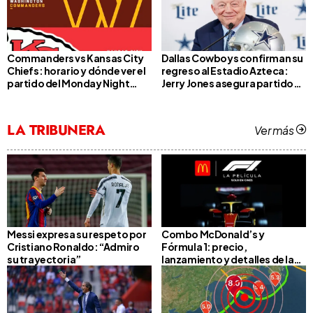
Commanders vs Kansas City
Dallas Cowboys confirman su
Chiefs: horario y dónde ver el
regreso al Estadio Azteca:
partido del Monday Night
Jerry Jones asegura partido
Football de la Semana 8 de la
en México cuando esté listo
NFL 2025
LA TRIBUNERA
Ver más
Messi expresa su respeto por
Combo McDonald’s y
Cristiano Ronaldo: “Admiro
Fórmula 1: precio,
su trayectoria”
lanzamiento y detalles de la
nueva colección en México