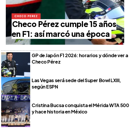
CHECO PEREZ
Checo Pérez cumple 15 años
en F1: así marcó una época
GP de Japón F1 2026: horarios y dónde ver a
Checo Pérez
Las Vegas será sede del Super Bowl LXIII,
según ESPN
Cristina Bucsa conquista el Mérida WTA 500
y hace historia en México