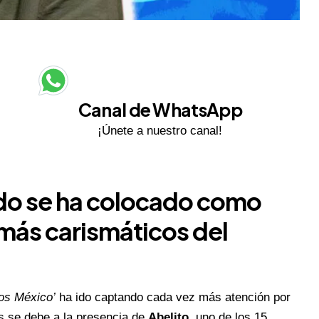
Canal de WhatsApp
¡Únete a nuestro canal!
ido se ha colocado como
 más carismáticos del
os México’
ha ido captando cada vez más atención por
és se debe a la presencia de
Abelito
, uno de los 15