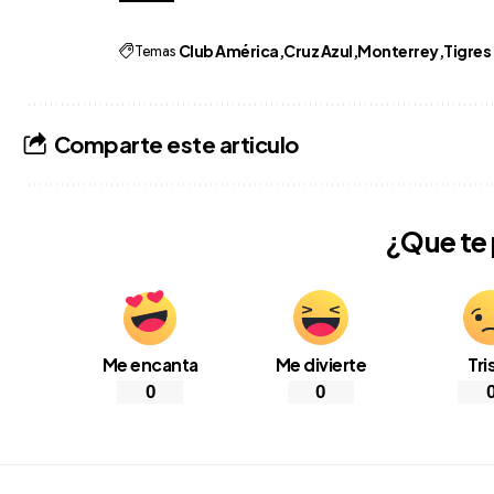
Temas
Club América
Cruz Azul
Monterrey
Tigres
Comparte este articulo
¿Que te
Me encanta
Me divierte
Tri
0
0