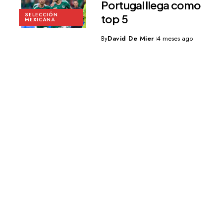
Portugal llega como
SELECCIÓN
top 5
MEXICANA
By
David De Mier
4 meses ago