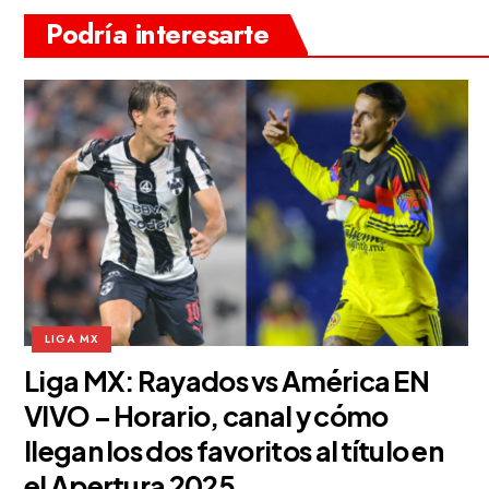
Podría interesarte
LIGA MX
Liga MX: Rayados vs América EN
VIVO – Horario, canal y cómo
llegan los dos favoritos al título en
el Apertura 2025