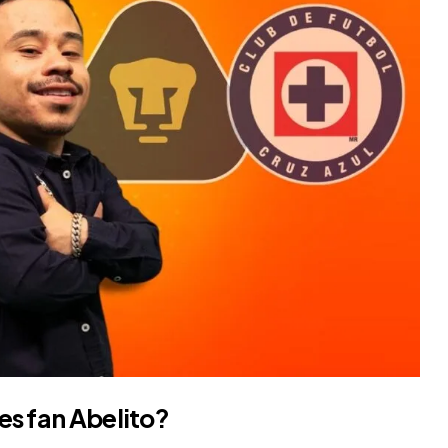
es fan
Abelito
?