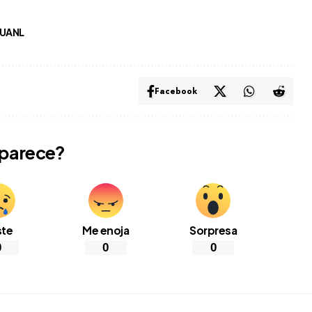
 UANL
Facebook
 parece?
ste
Me enoja
Sorpresa
0
0
0