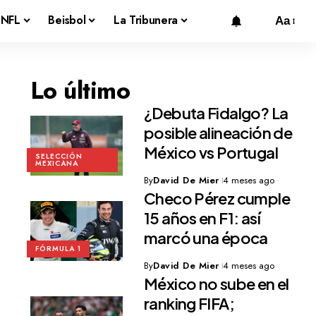
NFL
Beisbol
La Tribunera
Aa
Lo último
¿Debuta Fidalgo? La
posible alineación de
México vs Portugal
SELECCIÓN
MEXICANA
By
David De Mier
4 meses ago
Checo Pérez cumple
15 años en F1: así
marcó una época
FÓRMULA 1
By
David De Mier
4 meses ago
México no sube en el
ranking FIFA;