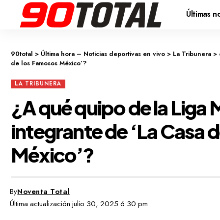
Últimas no
90total
>
Última hora – Noticias deportivas en vivo
>
La Tribunera
>
de los Famosos México’?
LA TRIBUNERA
¿A qué quipo de la Liga M
integrante de ‘La Casa 
México’?
By
Noventa Total
Última actualización julio 30, 2025 6:30 pm