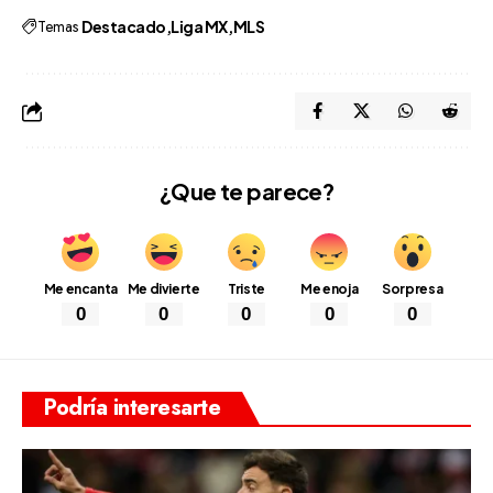
Temas
Destacado
Liga MX
MLS
¿Que te parece?
Me encanta
Me divierte
Triste
Me enoja
Sorpresa
0
0
0
0
0
Podría interesarte