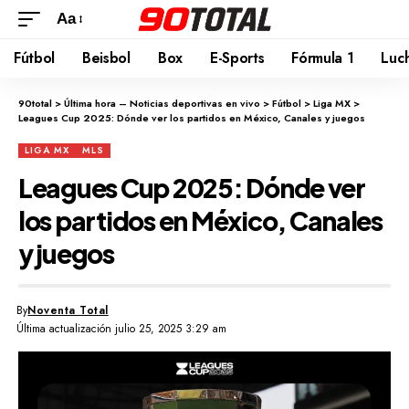
Aa
Fútbol
Beisbol
Box
E-Sports
Fórmula 1
Luc
90total
>
Última hora – Noticias deportivas en vivo
>
Fútbol
>
Liga MX
>
Leagues Cup 2025: Dónde ver los partidos en México, Canales y juegos
LIGA MX
MLS
Leagues Cup 2025: Dónde ver
los partidos en México, Canales
y juegos
By
Noventa Total
Última actualización julio 25, 2025 3:29 am