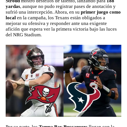
Stroud
mostró destellos de talento, lanzando para
188
yardas
, aunque no pudo registrar pases de anotación y
sufrió una intercepción. Ahora, en su
primer juego como
local
en la campaña, los Texans están obligados a
mejorar su ofensiva y responder ante una exigente
afición que espera ver la primera victoria bajo las luces
del NRG Stadium.
Por su parte, los
Tampa Bay Buccaneers
llegan con la