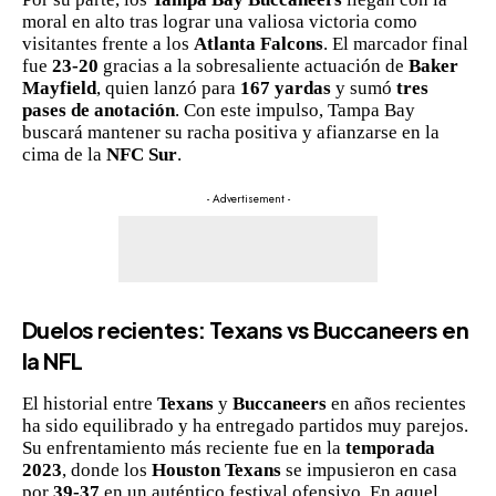
moral en alto tras lograr una valiosa victoria como
visitantes frente a los
Atlanta Falcons
. El marcador final
fue
23-20
gracias a la sobresaliente actuación de
Baker
Mayfield
, quien lanzó para
167 yardas
y sumó
tres
pases de anotación
. Con este impulso, Tampa Bay
buscará mantener su racha positiva y afianzarse en la
cima de la
NFC Sur
.
- Advertisement -
Duelos recientes: Texans vs Buccaneers en
la NFL
El historial entre
Texans
y
Buccaneers
en años recientes
ha sido equilibrado y ha entregado partidos muy parejos.
Su enfrentamiento más reciente fue en la
temporada
2023
, donde los
Houston Texans
se impusieron en casa
por
39-37
en un auténtico festival ofensivo. En aquel