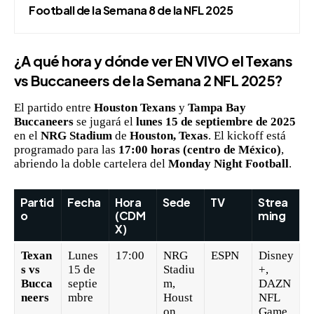
Football de la Semana 8 de la NFL 2025
¿A qué hora y dónde ver EN VIVO el Texans
vs Buccaneers de la Semana 2 NFL 2025?
El partido entre
Houston Texans
y
Tampa Bay
Buccaneers
se jugará el
lunes 15 de septiembre de 2025
en el
NRG Stadium
de
Houston, Texas
. El kickoff está
programado para las
17:00 horas (centro de México)
,
abriendo la doble cartelera del
Monday Night Football
.
Partid
Fecha
Hora
Sede
TV
Strea
o
(CDM
ming
X)
Texan
Lunes
17:00
NRG
ESPN
Disney
s vs
15 de
Stadiu
+,
Bucca
septie
m,
DAZN
neers
mbre
Houst
NFL
on
Game