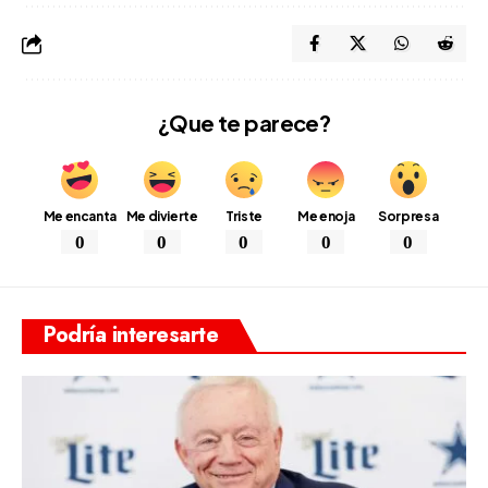
¿Que te parece?
Me encanta
Me divierte
Triste
Me enoja
Sorpresa
0
0
0
0
0
Podría interesarte