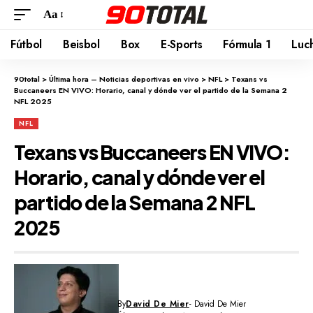
Aa
Fútbol
Beisbol
Box
E-Sports
Fórmula 1
Luc
90total
>
Última hora – Noticias deportivas en vivo
>
NFL
>
Texans vs
Buccaneers EN VIVO: Horario, canal y dónde ver el partido de la Semana 2
NFL 2025
NFL
Texans vs Buccaneers EN VIVO:
Horario, canal y dónde ver el
partido de la Semana 2 NFL
2025
By
David De Mier
- David De Mier