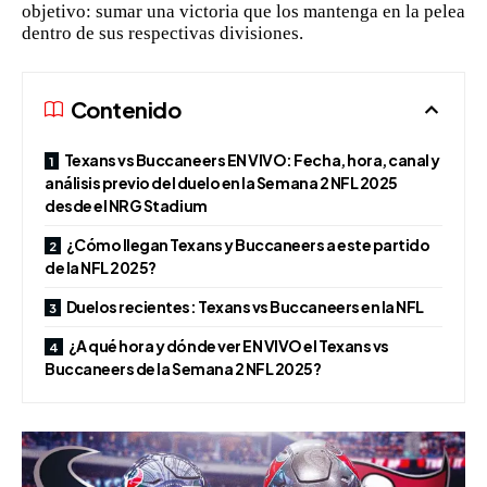
objetivo: sumar una victoria que los mantenga en la pelea
dentro de sus respectivas divisiones.
Contenido
Texans vs Buccaneers EN VIVO: Fecha, hora, canal y
análisis previo del duelo en la Semana 2 NFL 2025
desde el NRG Stadium
¿Cómo llegan Texans y Buccaneers a este partido
de la NFL 2025?
Duelos recientes: Texans vs Buccaneers en la NFL
¿A qué hora y dónde ver EN VIVO el Texans vs
Buccaneers de la Semana 2 NFL 2025?