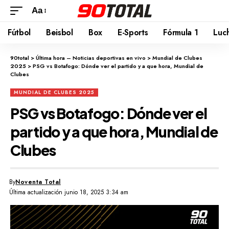
Aa
Fútbol
Beisbol
Box
E-Sports
Fórmula 1
Luc
90total
>
Última hora – Noticias deportivas en vivo
>
Mundial de Clubes
2025
>
PSG vs Botafogo: Dónde ver el partido y a que hora, Mundial de
Clubes
MUNDIAL DE CLUBES 2025
PSG vs Botafogo: Dónde ver el
partido y a que hora, Mundial de
Clubes
By
Noventa Total
Última actualización junio 18, 2025 3:34 am