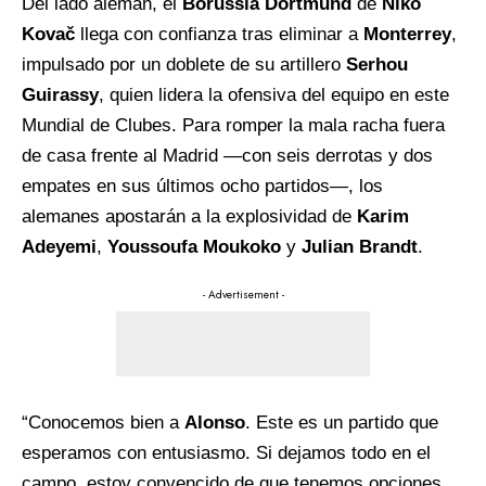
Del lado alemán, el
Borussia Dortmund
de
Niko
Kovač
llega con confianza tras eliminar a
Monterrey
,
impulsado por un doblete de su artillero
Serhou
Guirassy
, quien lidera la ofensiva del equipo en este
Mundial de Clubes. Para romper la mala racha fuera
de casa frente al Madrid —con seis derrotas y dos
empates en sus últimos ocho partidos—, los
alemanes apostarán a la explosividad de
Karim
Adeyemi
,
Youssoufa Moukoko
y
Julian Brandt
.
- Advertisement -
“Conocemos bien a
Alonso
. Este es un partido que
esperamos con entusiasmo. Si dejamos todo en el
campo, estoy convencido de que tenemos opciones