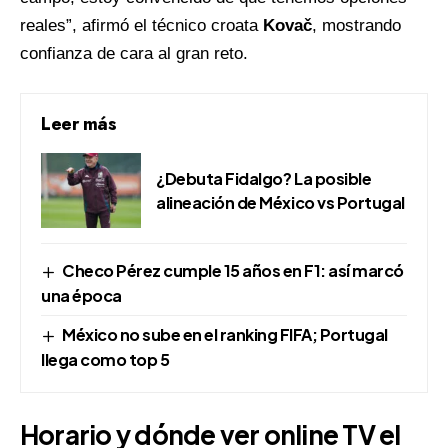
reales”, afirmó el técnico croata
Kovač
, mostrando
confianza de cara al gran
reto
.
Leer más
¿Debuta Fidalgo? La posible
alineación de México vs Portugal
Checo Pérez cumple 15 años en F1: así marcó
una época
México no sube en el ranking FIFA; Portugal
llega como top 5
Horario y dónde ver online TV el