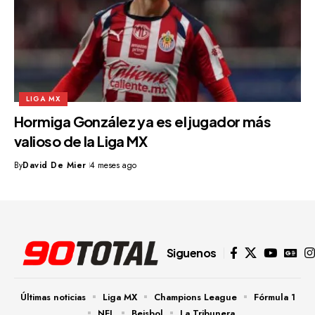
LIGA MX
Hormiga González ya es el jugador más
valioso de la Liga MX
By
David De Mier
4 meses ago
Siguenos
Últimas noticias
Liga MX
Champions League
Fórmula 1
NFL
Beisbol
La Tribunera