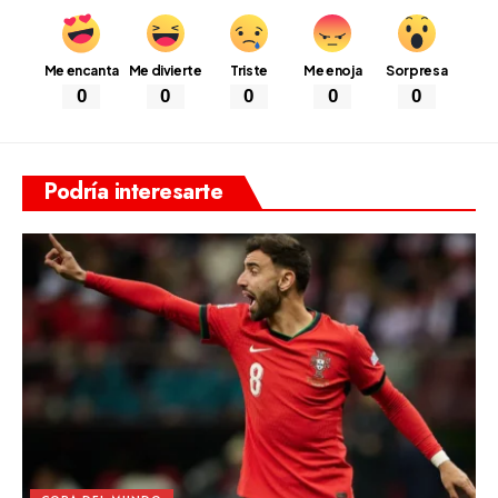
Me encanta
Me divierte
Triste
Me enoja
Sorpresa
0
0
0
0
0
Podría interesarte