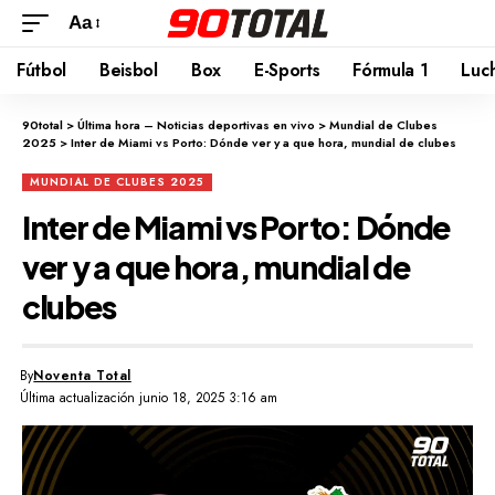
Aa
Fútbol
Beisbol
Box
E-Sports
Fórmula 1
Luc
90total
>
Última hora – Noticias deportivas en vivo
>
Mundial de Clubes
2025
>
Inter de Miami vs Porto: Dónde ver y a que hora, mundial de clubes
MUNDIAL DE CLUBES 2025
Inter de Miami vs Porto: Dónde
ver y a que hora, mundial de
clubes
By
Noventa Total
Última actualización junio 18, 2025 3:16 am