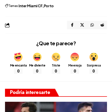
Temas
Inter Miami CF
Porto
¿Que te parece?
Me encanta
Me divierte
Triste
Me enoja
Sorpresa
0
0
0
0
0
Podría interesarte