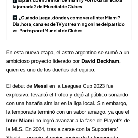
El partido entre inter de miami y Porto dará inicio a
la jornada 2 del Mundial de Clubes
¿Cuándo juega, dónde y cómo ver al Inter Miami?
Día, hora, canales de TV y streaming online del partido
vs. Porto por el Mundial de Clubes
En esta nueva etapa, el astro argentino se sumó a un
ambicioso proyecto liderado por
David Beckham
,
quien es uno de los dueños del equipo.
El debut de
Messi
en la Leagues Cup 2023 fue
explosivo: levantó el trofeo y dejó al público soñando
con una hazaña similar en la liga local. Sin embargo,
la temporada terminó con un sabor amargo, ya que el
Inter Miami
no logró avanzar a la fase de Playoffs de
la MLS. En 2024, tras alzarse con la Supporters’
Shield —premio al mejor equipo de la temporada