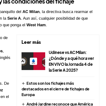
y las condiciones del fichaje
banquillo del
AC Milan
, la directiva busca rearmar el
n la
Serie A
. Aun así, cualquier posibilidad de que
io que ponga el
West Ham
.
o de
Leer más
os
,
Udinese vs AC Milan:
 inglés
¿Dónde y a qué hora ver
EN VIVO la Jornada 4 de
la Serie A 2025?
Estos son los fichajes más
es. De
destacados en el cierre de fichajes de
ez
Europa
en el
André Jardine reconoce que América