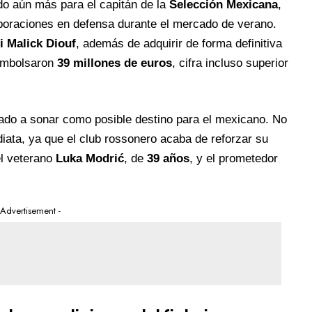
o aún más para el capitán de la
Selección Mexicana
,
rporaciones en defensa durante el mercado de verano.
i Malick Diouf
, además de adquirir de forma definitiva
sembolsaron
39 millones de euros
, cifra incluso superior
o a sonar como posible destino para el mexicano. No
diata, ya que el club rossonero acaba de reforzar su
l veterano
Luka Modrić
, de
39 años
, y el prometedor
 Advertisement -