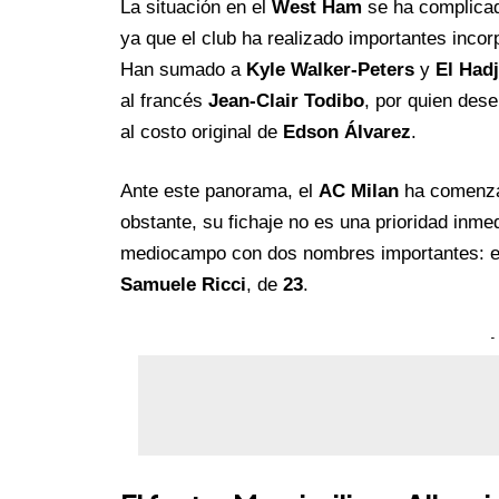
La situación en el
West Ham
se ha complicad
ya que el club ha realizado importantes inco
Han sumado a
Kyle Walker-Peters
y
El Hadj
al francés
Jean-Clair Todibo
, por quien de
al costo original de
Edson Álvarez
.
Ante este panorama, el
AC Milan
ha comenzad
obstante, su fichaje no es una prioridad inme
mediocampo con dos nombres importantes: e
Samuele Ricci
, de
23
.
-