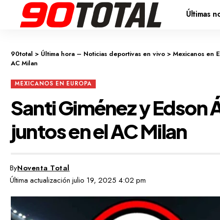
Últimas no
90total
>
Última hora – Noticias deportivas en vivo
>
Mexicanos en 
AC Milan
MEXICANOS EN EUROPA
Santi Giménez y Edson Á
juntos en el AC Milan
By
Noventa Total
Última actualización julio 19, 2025 4:02 pm