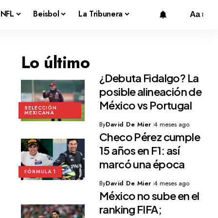
NFL
Beisbol
La Tribunera
Aa
Lo último
¿Debuta Fidalgo? La
posible alineación de
México vs Portugal
SELECCIÓN
MEXICANA
By
David De Mier
4 meses ago
Checo Pérez cumple
15 años en F1: así
marcó una época
FÓRMULA 1
By
David De Mier
4 meses ago
México no sube en el
ranking FIFA;