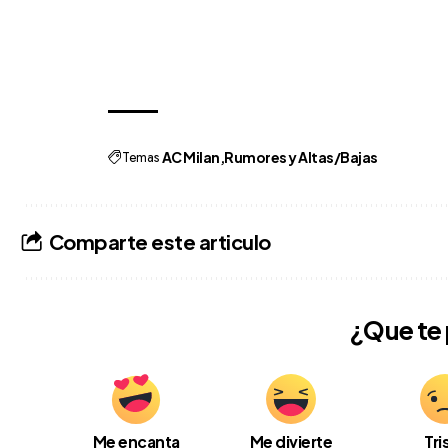
Temas
AC Milan
Rumores y Altas/Bajas
Comparte este articulo
¿Que te
Me encanta
Me divierte
Tri