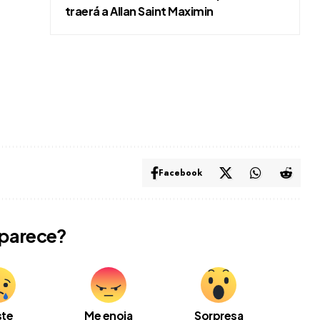
traerá a Allan Saint Maximin
Facebook
 parece?
ste
Me enoja
Sorpresa