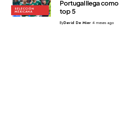
Portugal llega como
SELECCIÓN
top 5
MEXICANA
By
David De Mier
4 meses ago