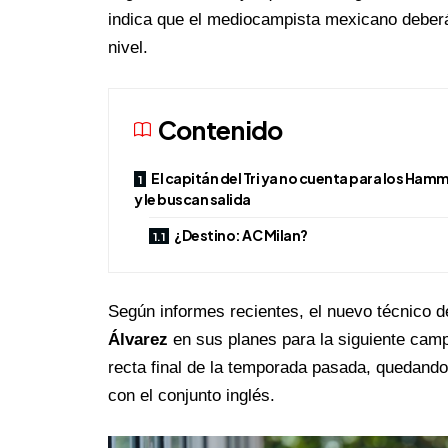
indica que el mediocampista mexicano deber
nivel.
Contenido
El capitán del Tri ya no cuenta para los Ham
y le buscan salida
¿Destino: AC Milan?
Según informes recientes, el nuevo técnico
Álvarez
en sus planes para la siguiente cam
recta final de la temporada pasada, quedando
con el conjunto inglés.