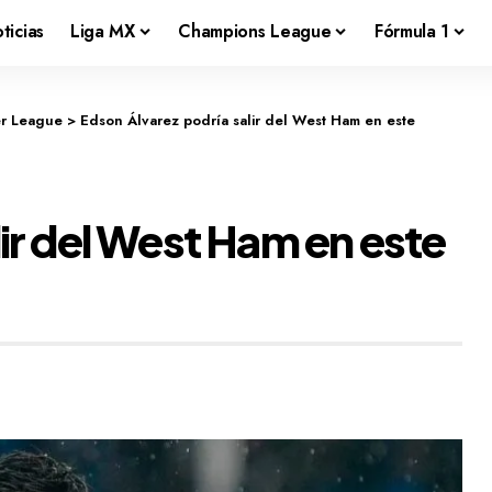
ticias
Liga MX
Champions League
Fórmula 1
er League
>
Edson Álvarez podría salir del West Ham en este
ir del West Ham en este