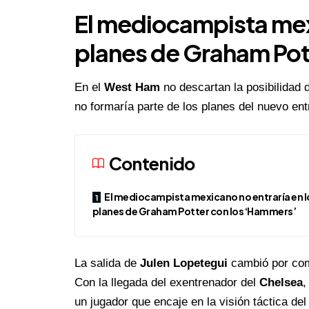
El mediocampista mexi
planes de Graham Pot
En el
West Ham
no descartan la posibilidad
no formaría parte de los planes del nuevo en
Contenido
El mediocampista mexicano no entraría en l
planes de Graham Potter con los ‘Hammers’
La salida de
Julen Lopetegui
cambió por com
Con la llegada del exentrenador del
Chelsea
,
un jugador que encaje en la visión táctica de