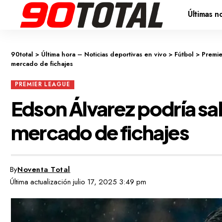
Últimas no
90total
>
Última hora – Noticias deportivas en vivo
>
Fútbol
>
Premi
mercado de fichajes
PREMIER LEAGUE
Edson Álvarez podría sal
mercado de fichajes
By
Noventa Total
Última actualización julio 17, 2025 3:49 pm