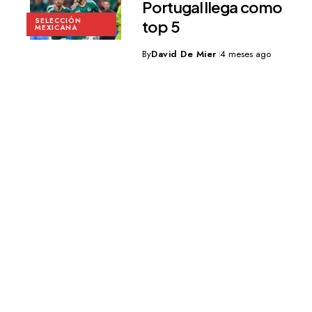
Portugal llega como
SELECCIÓN
top 5
MEXICANA
By
David De Mier
4 meses ago