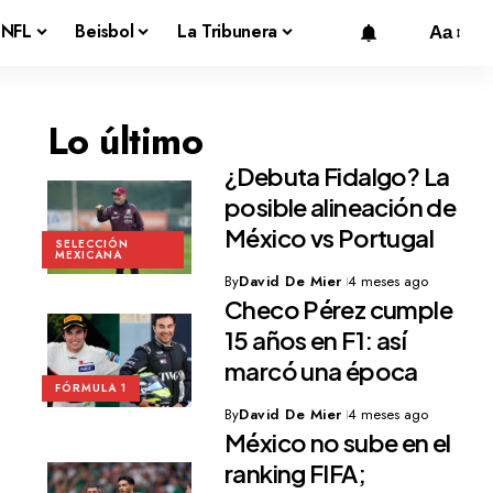
NFL
Beisbol
La Tribunera
Aa
Lo último
¿Debuta Fidalgo? La
posible alineación de
México vs Portugal
SELECCIÓN
MEXICANA
By
David De Mier
4 meses ago
Checo Pérez cumple
15 años en F1: así
marcó una época
FÓRMULA 1
By
David De Mier
4 meses ago
México no sube en el
ranking FIFA;