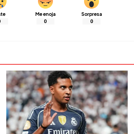
ste
Me enoja
Sorpresa
0
0
0