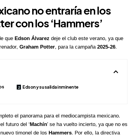
cano no entraría en los
ter con los ‘Hammers’
 de que
Edson Álvarez
deje el club este verano, ya que
trenador,
Graham Potter
, para la campaña
2025-26
.
os
Edson y su salida inminente
pleto el panorama para el mediocampista mexicano.
 el futuro del ‘
Machín
’ se ha vuelto incierto, ya que no es
l nuevo timonel de los
Hammers
. Por ello, la directiva