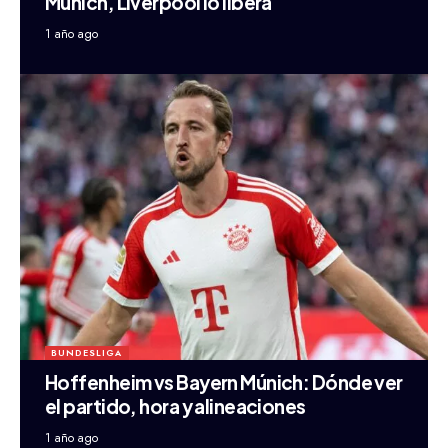
Munich, Liverpool lo libera
1 año ago
BUNDESLIGA
Hoffenheim vs Bayern Múnich: Dónde ver
el partido, hora y alineaciones
1 año ago