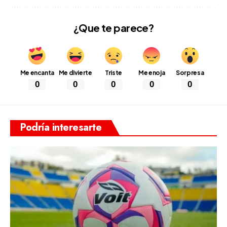
¿Que te parece?
Me encanta
Me divierte
Triste
Me enoja
Sorpresa
0
0
0
0
0
Podría interesarte