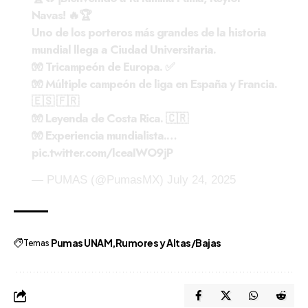
Navas! 🔥🏆
Uno de los porteros más grandes de la historia
mundial llega a Ciudad Universitaria.
🧤 Tricampeón de Europa. ✅
🧤 Múltiple campeón de liga en España y Francia.
🇪🇸 🇫🇷
🧤 Leyenda de Costa Rica. 🇨🇷
🧤 Experiencia mundialista.…
pic.twitter.com/lceaIWO9jP
— PUMAS (@PumasMX)
July 24, 2025
Temas
Pumas UNAM
Rumores y Altas/Bajas