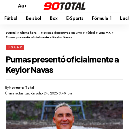
Aa
Fútbol
Beisbol
Box
E-Sports
Fórmula 1
Luc
90total
>
Última hora – Noticias deportivas en vivo
>
Fútbol
>
Liga MX
>
Pumas presentó oficialmente a Keylor Navas
LIGA MX
Pumas presentó oficialmente a
Keylor Navas
By
Noventa Total
Última actualización julio 24, 2025 3:49 pm