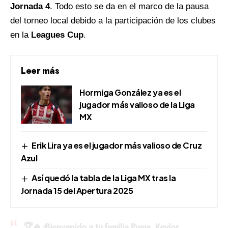
Jornada 4
. Todo esto se da en el marco de la pausa
del torneo local debido a la participación de los clubes
en la
Leagues Cup
.
Leer más
Hormiga González ya es el
jugador más valioso de la Liga
MX
Erik Lira ya es el jugador más valioso de Cruz
Azul
Así quedó la tabla de la Liga MX tras la
Jornada 15 del Apertura 2025
🏆🔥 ¡Bienvenido a tu familia Puma, Keylor