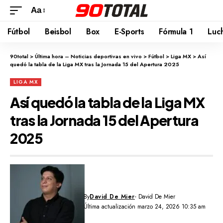
Aa
Fútbol
Beisbol
Box
E-Sports
Fórmula 1
Luc
90total
>
Última hora – Noticias deportivas en vivo
>
Fútbol
>
Liga MX
>
Así
quedó la tabla de la Liga MX tras la Jornada 15 del Apertura 2025
LIGA MX
Así quedó la tabla de la Liga MX
tras la Jornada 15 del Apertura
2025
By
David De Mier
- David De Mier
Última actualización marzo 24, 2026 10:35 am