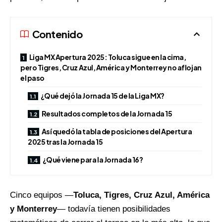
Contenido
Liga MX Apertura 2025: Toluca sigue en la cima,
pero Tigres, Cruz Azul, América y Monterrey no aflojan
el paso
¿Qué dejó la Jornada 15 de la Liga MX?
Resultados completos de la Jornada 15
Así quedó la tabla de posiciones del Apertura
2025 tras la Jornada 15
¿Qué viene para la Jornada 16?
Cinco equipos —
Toluca,
Tigres
, Cruz Azul, América
y Monterrey
— todavía tienen posibilidades