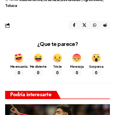
Toluca
¿Que te parece?
Me encanta
Me divierte
Triste
Me enoja
Sorpresa
0
0
0
0
0
Podría interesarte