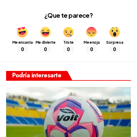
¿Que te parece?
Me encanta
Me divierte
Triste
Me enoja
Sorpresa
0
0
0
0
0
Podría interesarte