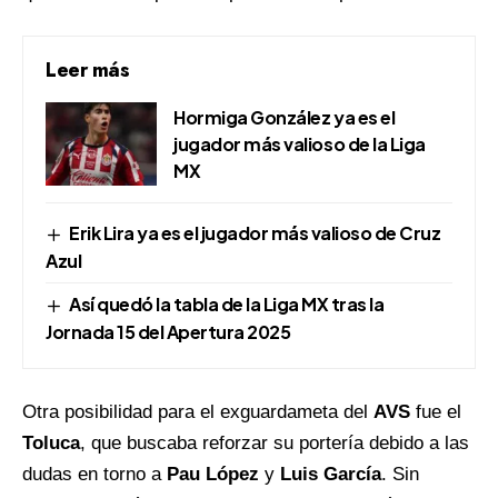
Leer más
Hormiga González ya es el
jugador más valioso de la Liga
MX
Erik Lira ya es el jugador más valioso de Cruz
Azul
Así quedó la tabla de la Liga MX tras la
Jornada 15 del Apertura 2025
Otra posibilidad para el exguardameta del
AVS
fue el
Toluca
, que buscaba reforzar su portería debido a las
dudas en torno a
Pau López
y
Luis García
. Sin