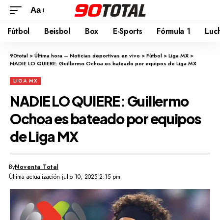
Aa
Fútbol
Beisbol
Box
E-Sports
Fórmula 1
Luc
90total
>
Última hora – Noticias deportivas en vivo
>
Fútbol
>
Liga MX
>
NADIE LO QUIERE: Guillermo Ochoa es bateado por equipos de Liga MX
LIGA MX
NADIE LO QUIERE: Guillermo
Ochoa es bateado por equipos
de Liga MX
By
Noventa Total
Última actualización julio 10, 2025 2:15 pm