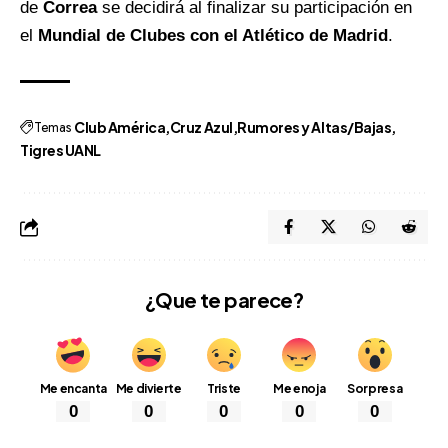
de
Correa
se decidirá al finalizar su participación en
el
Mundial de Clubes con el Atlético de Madrid
.
Temas
Club América
Cruz Azul
Rumores y Altas/Bajas
Tigres UANL
¿Que te parece?
Me encanta
Me divierte
Triste
Me enoja
Sorpresa
0
0
0
0
0