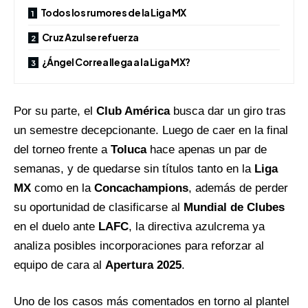
Todos los rumores de la Liga MX
Cruz Azul se refuerza
¿Ángel Correa llega a la Liga MX?
Por su parte, el
Club América
busca dar un giro tras
un semestre decepcionante. Luego de caer en la final
del torneo frente a
Toluca
hace apenas un par de
semanas, y de quedarse sin títulos tanto en la
Liga
MX
como en la
Concachampions
, además de perder
su oportunidad de clasificarse al
Mundial de Clubes
en el duelo ante
LAFC
, la directiva azulcrema ya
analiza posibles incorporaciones para reforzar al
equipo de cara al
Apertura 2025
.
Uno de los casos más comentados en torno al plantel