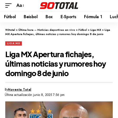
Aa
Fútbol
Beisbol
Box
E-Sports
Fórmula 1
Luc
90total
>
Última hora – Noticias deportivas en vivo
>
Fútbol
>
Liga MX
>
Liga
MX Apertura fichajes, últimas noticias y rumores hoy domingo 8 de junio
LIGA MX
Liga MX Apertura fichajes,
últimas noticias y rumores hoy
domingo 8 de junio
By
Noventa Total
Última actualización junio 8, 2025 7:56 pm