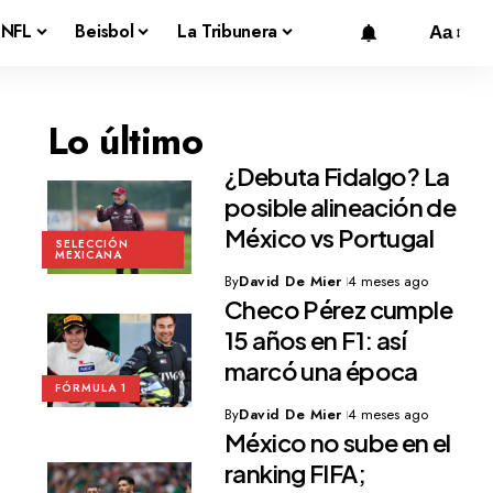
NFL
Beisbol
La Tribunera
Aa
Lo último
¿Debuta Fidalgo? La
posible alineación de
México vs Portugal
SELECCIÓN
MEXICANA
By
David De Mier
4 meses ago
Checo Pérez cumple
15 años en F1: así
marcó una época
FÓRMULA 1
By
David De Mier
4 meses ago
México no sube en el
ranking FIFA;