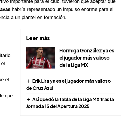
rtivo importante para el club, tuvieron que aceptar que
avas
habría representado un impulso enorme para el
encia a un plantel en formación.
Leer más
Hormiga González ya es
itario
el jugador más valioso
 el
de la Liga MX
ue el
Erik Lira ya es el jugador más valioso
de Cruz Azul
de que
Así quedó la tabla de la Liga MX tras la
Jornada 15 del Apertura 2025