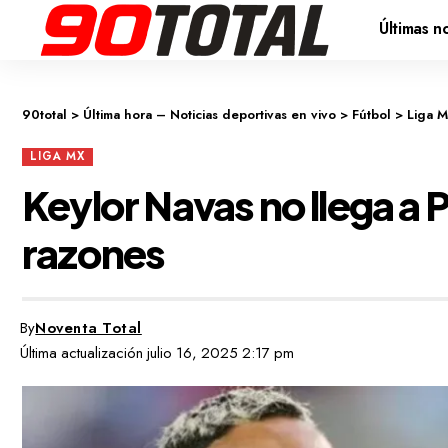
Últimas no
90total
>
Última hora – Noticias deportivas en vivo
>
Fútbol
>
Liga 
LIGA MX
Keylor Navas no llega a 
razones
By
Noventa Total
Última actualización julio 16, 2025 2:17 pm