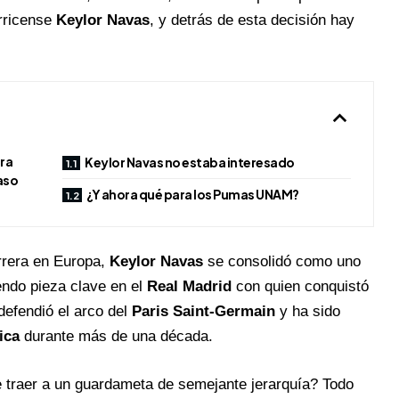
arricense
Keylor Navas
, y detrás de esta decisión hay
ara
Keylor Navas no estaba interesado
aso
¿Y ahora qué para los Pumas UNAM?
rrera en Europa,
Keylor Navas
se consolidó como uno
endo pieza clave en el
Real Madrid
con quien conquistó
defendió el arco del
Paris Saint-Germain
y ha sido
ica
durante más de una década.
e traer a un guardameta de semejante jerarquía? Todo