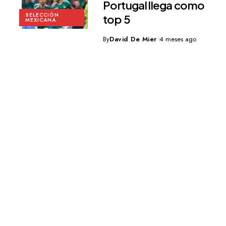
Portugal llega como
SELECCIÓN
top 5
MEXICANA
By
David De Mier
4 meses ago