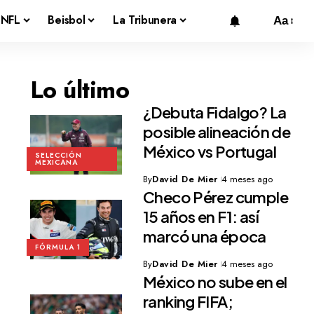
NFL
Beisbol
La Tribunera
Aa
Lo último
¿Debuta Fidalgo? La
posible alineación de
México vs Portugal
SELECCIÓN
MEXICANA
By
David De Mier
4 meses ago
Checo Pérez cumple
15 años en F1: así
marcó una época
FÓRMULA 1
By
David De Mier
4 meses ago
México no sube en el
ranking FIFA;