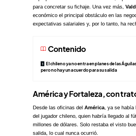
para concretar su fichaje. Una vez más,
Vald
económico el principal obstáculo en las negoc
expectativas salariales y, por lo tanto, ha r
Contenido
El chileno ya no entra en planes de las Águila
pero no hay un acuerdo para su salida
América
y
Fortaleza
, con tra
Desde las oficinas del
América
, ya se había
del jugador chileno, quien habría llegado al f
millones de dólares. Solo restaba el visto buen
salida, lo cual nunca ocurrió.