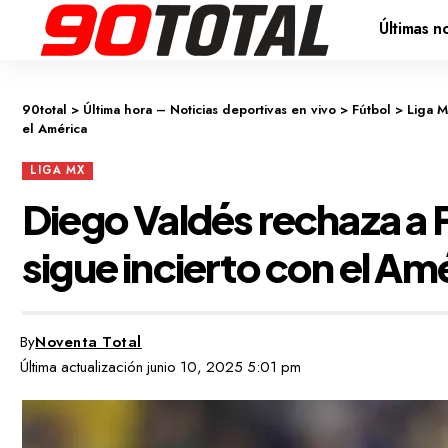
Últimas no
90total
>
Última hora – Noticias deportivas en vivo
>
Fútbol
>
Liga 
el América
LIGA MX
Diego Valdés rechaza a F
sigue incierto con el Am
By
Noventa Total
Última actualización junio 10, 2025 5:01 pm