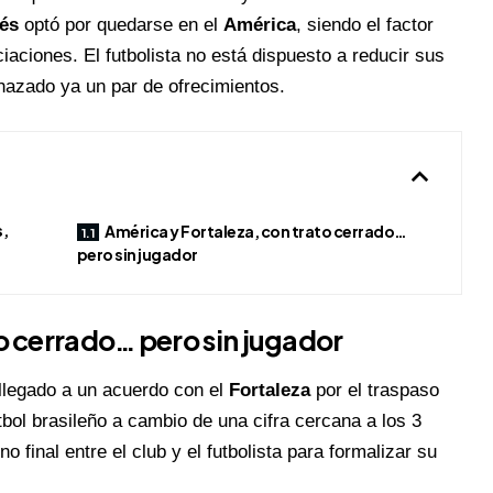
és
optó por quedarse en el
América
, siendo el factor
iaciones. El futbolista no está dispuesto a reducir sus
echazado ya un par de ofrecimientos.
s,
América y Fortaleza, con trato cerrado…
pero sin jugador
to cerrado… pero sin jugador
 llegado a un acuerdo con el
Fortaleza
por el traspaso
útbol brasileño a cambio de una cifra cercana a los 3
o final entre el club y el futbolista para formalizar su