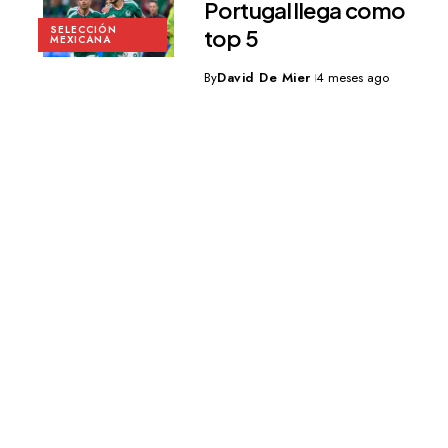
Portugal llega como
SELECCIÓN
top 5
MEXICANA
By
David De Mier
4 meses ago