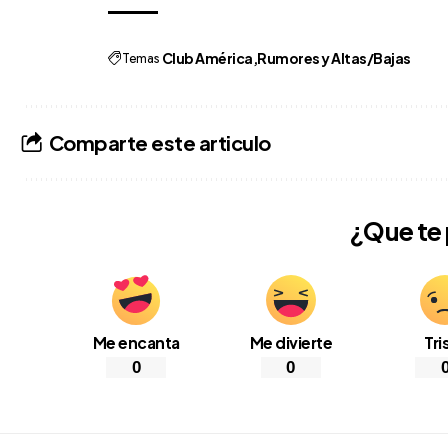
Temas
Club América
Rumores y Altas/Bajas
Comparte este articulo
¿Que te
Me encanta
Me divierte
Tri
0
0