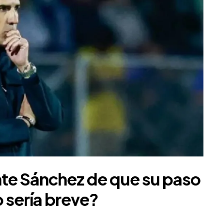
nte Sánchez
de que su paso
 sería breve?