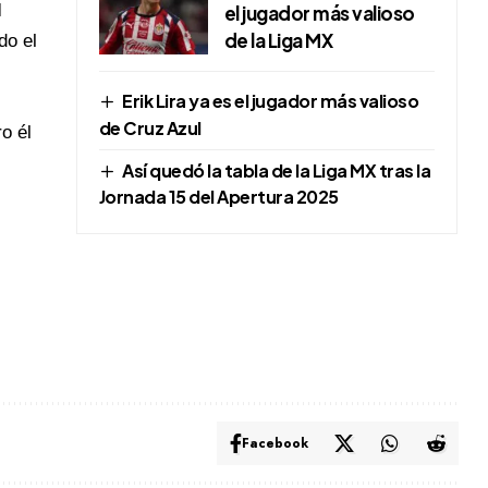
l
el jugador más valioso
de la Liga MX
do el
Erik Lira ya es el jugador más valioso
de Cruz Azul
o él
Así quedó la tabla de la Liga MX tras la
Jornada 15 del Apertura 2025
Facebook