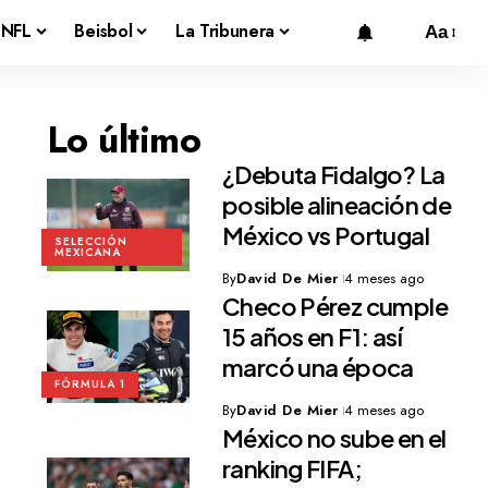
NFL
Beisbol
La Tribunera
Aa
Lo último
¿Debuta Fidalgo? La
posible alineación de
México vs Portugal
SELECCIÓN
MEXICANA
By
David De Mier
4 meses ago
Checo Pérez cumple
15 años en F1: así
marcó una época
FÓRMULA 1
By
David De Mier
4 meses ago
México no sube en el
ranking FIFA;