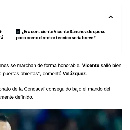
e
¿Era consciente Vicente Sánchez de que su
rá
paso como director técnico sería breve?
ienes se marchan de forma honorable.
Vicente
salió bien
s puertas abiertas”, comentó
Velázquez
.
eonato de la Concacaf conseguido bajo el mando del
amente definido.