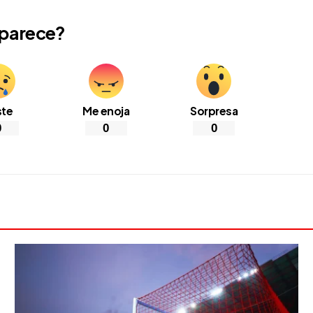
 parece?
ste
Me enoja
Sorpresa
0
0
0