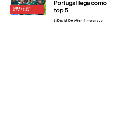
Portugal llega como
SELECCIÓN
top 5
MEXICANA
By
David De Mier
4 meses ago