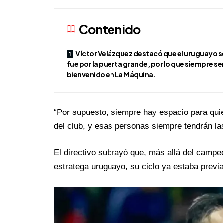
Contenido
Víctor Velázquez destacó que el uruguayo s
fue por la puerta grande, por lo que siempre se
bienvenido en La Máquina.
“Por supuesto, siempre hay espacio para qu
del club, y esas personas siempre tendrán la
El directivo subrayó que, más allá del camp
estratega uruguayo, su ciclo ya estaba previ