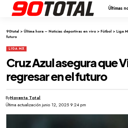
Últimas no
90total
>
Última hora – Noticias deportivas en vivo
>
Fútbol
>
Liga 
futuro
LIGA MX
Cruz Azul asegura que 
regresar en el futuro
By
Noventa Total
Última actualización junio 12, 2025 9:24 pm