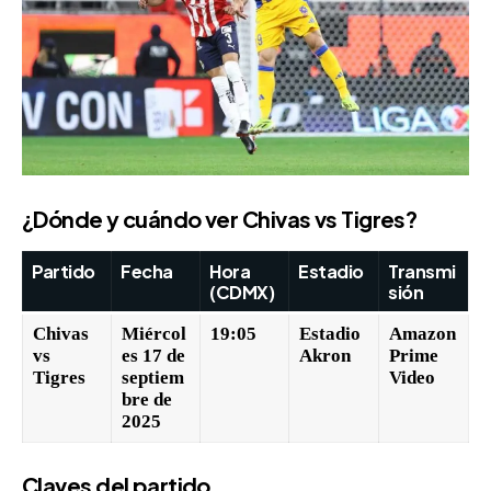
¿Dónde y cuándo ver Chivas vs Tigres?
Partido
Fecha
Hora
Estadio
Transmi
(CDMX)
sión
Chivas
Miércol
19:05
Estadio
Amazon
vs
es 17 de
Akron
Prime
Tigres
septiem
Video
bre de
2025
Claves del partido