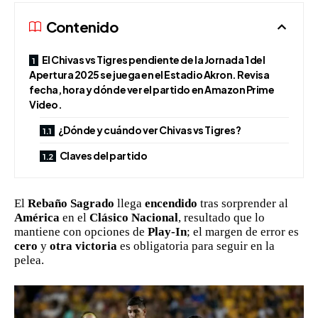
Contenido
El Chivas vs Tigres pendiente de la Jornada 1 del
Apertura 2025 se juega en el Estadio Akron. Revisa
fecha, hora y dónde ver el partido en Amazon Prime
Video.
¿Dónde y cuándo ver Chivas vs Tigres?
Claves del partido
El
Rebaño Sagrado
llega
encendido
tras sorprender al
América
en el
Clásico Nacional
, resultado que lo
mantiene con opciones de
Play-In
; el margen de error es
cero
y
otra victoria
es obligatoria para seguir en la
pelea.