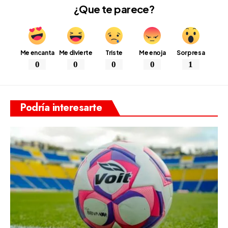
¿Que te parece?
Me encanta
Me divierte
Triste
Me enoja
Sorpresa
0
0
0
0
1
Podría interesarte