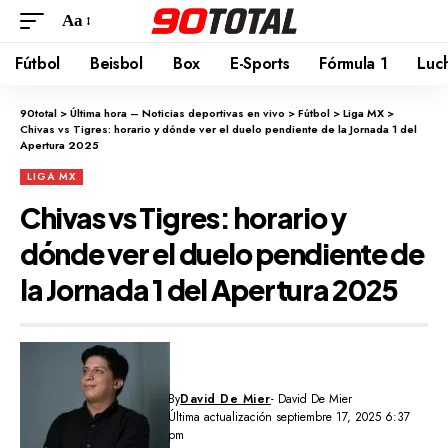
Aa
Fútbol
Beisbol
Box
E-Sports
Fórmula 1
Luc
90total
>
Última hora – Noticias deportivas en vivo
>
Fútbol
>
Liga MX
>
Chivas vs Tigres: horario y dónde ver el duelo pendiente de la Jornada 1 del
Apertura 2025
LIGA MX
Chivas vs Tigres: horario y
dónde ver el duelo pendiente de
la Jornada 1 del Apertura 2025
By
David De Mier
- David De Mier
Última actualización septiembre 17, 2025 6:37
pm