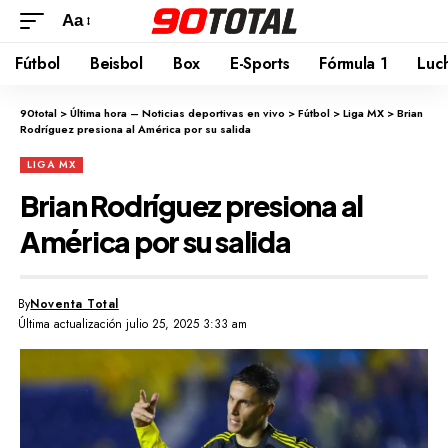
Aa
Fútbol
Beisbol
Box
E-Sports
Fórmula 1
Luc
90total
>
Última hora – Noticias deportivas en vivo
>
Fútbol
>
Liga MX
>
Brian
Rodríguez presiona al América por su salida
LIGA MX
Brian Rodríguez presiona al
América por su salida
By
Noventa Total
Última actualización julio 25, 2025 3:33 am