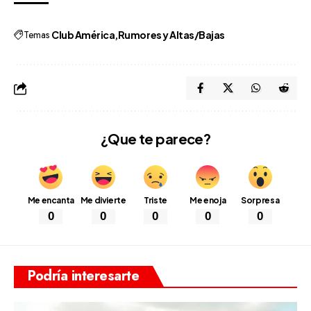
Temas
Club América
Rumores y Altas/Bajas
¿Que te parece?
Me encanta
Me divierte
Triste
Me enoja
Sorpresa
0
0
0
0
0
Podría interesarte