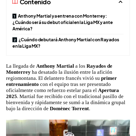
Contenido
Anthony Martial ya entrena con Monterrey:
¿Cuándo será su debut oficial en la Liga MX y ante
América?
¿Cuándo debutará Anthony Martial con Rayados
en la Liga MX?
La llegada de
Anthony Martial
a los
Rayados de
Monterrey
ha desatado la ilusión entre la afición
regiomontana. El delantero francés vivió su
primer
entrenamiento
con el equipo tras ser presentado
oficialmente como refuerzo estelar para el
Apertura
2025
. Martial fue recibido con el tradicional pasillo de
bienvenida y rápidamente se sumó a la dinámica grupal
bajo la dirección de
Domènec Torrent
.