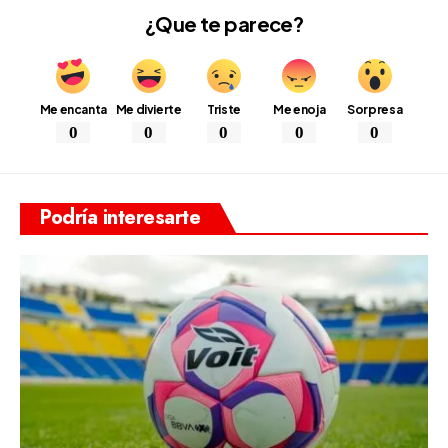
¿Que te parece?
Me encanta
Me divierte
Triste
Me enoja
Sorpresa
0
0
0
0
0
Podría interesarte