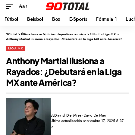
Aa
Fútbol
Beisbol
Box
E-Sports
Fórmula 1
Luc
90total
>
Última hora – Noticias deportivas en vivo
>
Fútbol
>
Liga MX
>
Anthony Martial ilusiona a Rayados: ¿Debutará en la Liga MX ante América?
LIGA MX
Anthony Martial ilusiona a
Rayados: ¿Debutará en la Liga
MX ante América?
By
David De Mier
- David De Mier
Última actualización septiembre 17, 2025 6:37
pm