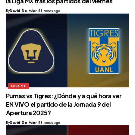
la Liga MX tras los partidos del viernes
By
David De Mier
11 meses ago
LIGA MX
Pumas vs Tigres: ¿Dónde y a qué hora ver
EN VIVO el partido de la Jornada 9 del
Apertura 2025?
By
David De Mier
11 meses ago