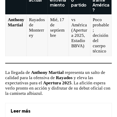
miento
partido
América
?
Anthony
Rayados
Mié, 17
vs
Poco
Martial
de
de
América
probable
Monterr
septiem
(Apertur
;
ey
bre
a 2025,
decisión
Estadio
del
BBVA)
cuerpo
técnico
La llegada de
Anthony Martial
representa un salto de
calidad para la ofensiva de
Rayados
y eleva las
expectativas para el
Apertura 2025
. La afición espera
verlo pronto en acción y disfrutar de su debut oficial con
la camiseta albiazul.
Leer más