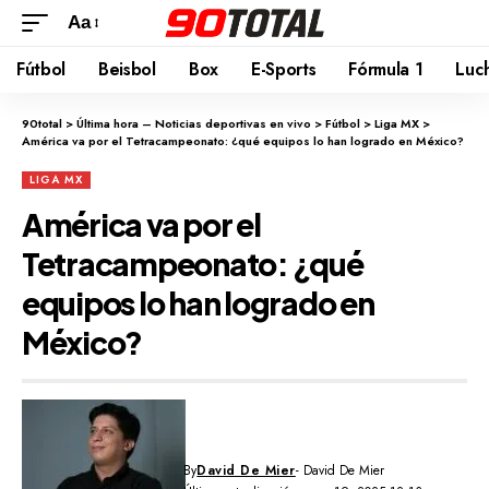
Aa
Fútbol
Beisbol
Box
E-Sports
Fórmula 1
Luc
90total
>
Última hora – Noticias deportivas en vivo
>
Fútbol
>
Liga MX
>
América va por el Tetracampeonato: ¿qué equipos lo han logrado en México?
LIGA MX
América va por el
Tetracampeonato: ¿qué
equipos lo han logrado en
México?
By
David De Mier
- David De Mier