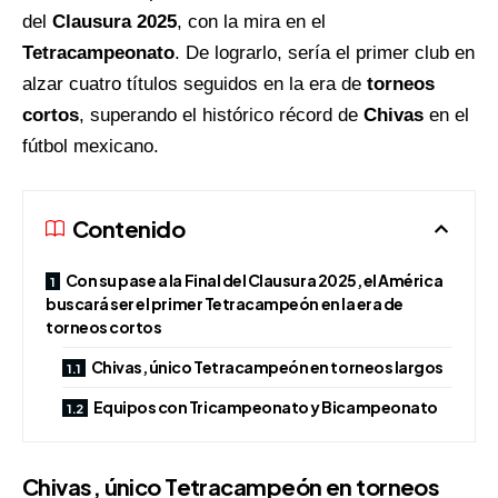
del
Clausura 2025
, con la mira en el
Tetracampeonato
. De lograrlo, sería el primer club en
alzar cuatro títulos seguidos en la era de
torneos
cortos
, superando el histórico récord de
Chivas
en el
fútbol mexicano.
Contenido
Con su pase a la Final del Clausura 2025, el América
buscará ser el primer Tetracampeón en la era de
torneos cortos
Chivas, único Tetracampeón en torneos largos
Equipos con Tricampeonato y Bicampeonato
Chivas
, único
Tetracampeón
en torneos