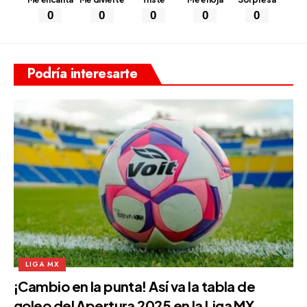
0
0
0
0
0
Podría interesarte
LIGA MX
¡Cambio en la punta! Así va la tabla de
goleo del Apertura 2025 en la Liga MX