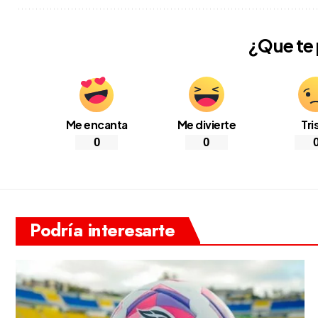
¿Que te
Me encanta
Me divierte
Tri
0
0
Podría interesarte