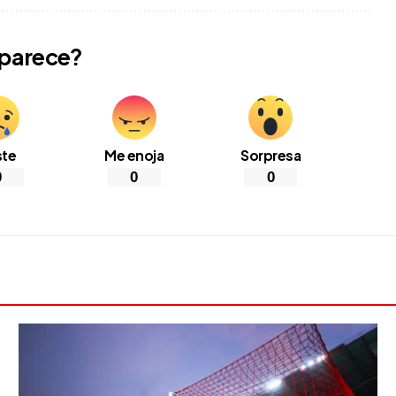
 parece?
ste
Me enoja
Sorpresa
0
0
0