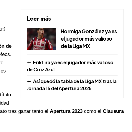
Leer más
stá
Hormiga González ya es
el jugador más valioso
de la Liga MX
n de
ofeos.
Erik Lira ya es el jugador más valioso
te
de Cruz Azul
res
Así quedó la tabla de la Liga MX tras la
Jornada 15 del Apertura 2025
ítulo
idad
ato tras ganar tanto el
Apertura 2023
como el
Clausura