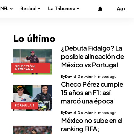
NFL
Beisbol
La Tribunera
Aa
Lo último
¿Debuta Fidalgo? La
posible alineación de
México vs Portugal
SELECCIÓN
MEXICANA
By
David De Mier
4 meses ago
Checo Pérez cumple
15 años en F1: así
marcó una época
FÓRMULA 1
By
David De Mier
4 meses ago
México no sube en el
ranking FIFA;