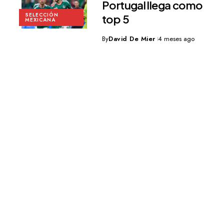
Portugal llega como
SELECCIÓN
top 5
MEXICANA
By
David De Mier
4 meses ago