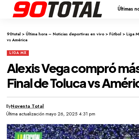
Últimas no
90total
>
Última hora – Noticias deportivas en vivo
>
Fútbol
>
Liga 
vs América
LIGA MX
Alexis Vega compró más 
Final de Toluca vs Améri
By
Noventa Total
Última actualización mayo 26, 2025 4:31 pm