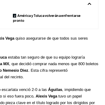
América y Toluca volverán a enfrentarse
pronto
xis Vega
quiso asegurarse de que todos sus seres
luca
estaba tan seguro de que su equipo lograría
ga MX
, que decidió comprar nada menos que 800 boletos
o Nemesio Diez
. Esta cifra representó
l del recinto.
 escarlata venció 2-0 a las
Águilas
, impidiendo que
o si eso fuera poco,
Alexis Vega
tuvo un papel
do pieza clave en el título logrado por los dirigidos por