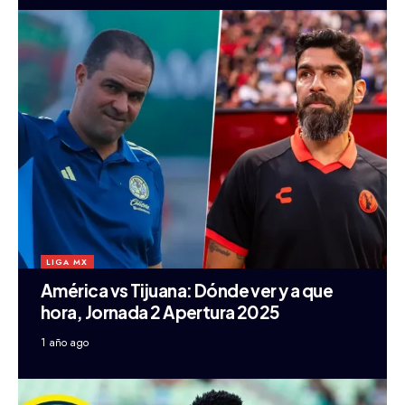
LIGA MX
América vs Tijuana: Dónde ver y a que
hora, Jornada 2 Apertura 2025
1 año ago