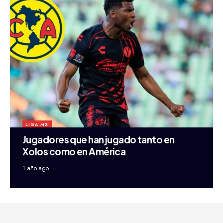
LIGA MX
Jugadores que han jugado tanto en
Xolos como en América
1 año ago