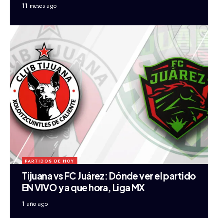
11 meses ago
PARTIDOS DE HOY
Tijuana vs FC Juárez: Dónde ver el partido
EN VIVO y a que hora, Liga MX
1 año ago