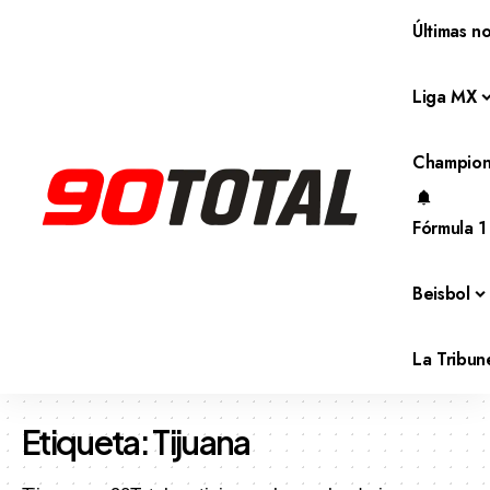
Últimas no
Liga MX
Champion
Fórmula 1
Beisbol
La Tribun
Etiqueta:
Tijuana