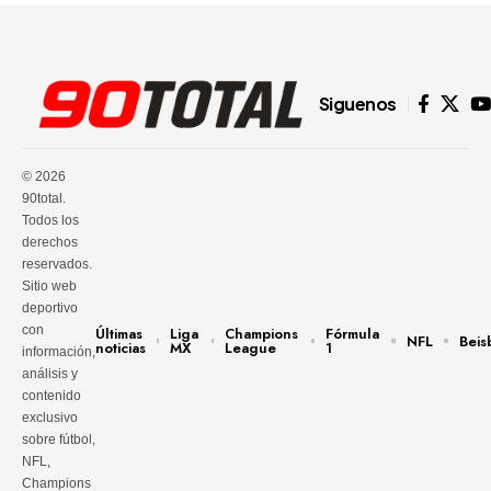
Siguenos
© 2026
90total.
Todos los
derechos
reservados.
Sitio web
deportivo
con
Últimas
Liga
Champions
Fórmula
NFL
Beis
noticias
MX
League
1
información,
análisis y
contenido
exclusivo
sobre fútbol,
NFL,
Champions