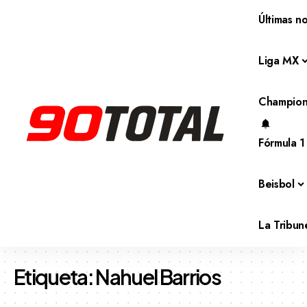
Últimas no
Liga MX
Champion
Fórmula 1
Beisbol
La Tribun
Etiqueta:
Nahuel Barrios