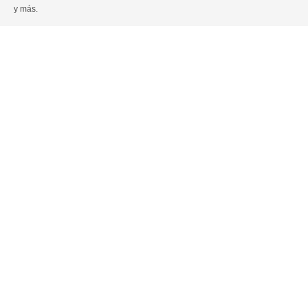
y más.