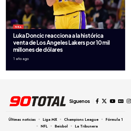
NBA
Luka Doncic reacciona a la histórica
venta de Los Angeles Lakers por 10 mil
millones de dólares
1 año ago
Siguenos
Últimas noticias
Liga MX
Champions League
Fórmula 1
NFL
Beisbol
La Tribunera