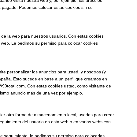
ando visita nuestra web y, por ejemplo, los artículos
 pagado. Podemos colocar estas cookies sin su
ia de la web para nuestros usuarios. Con estas cookies
a web. Le pedimos su permiso para colocar cookies
mite personalizar los anuncios para usted, y nosotros (y
ampaña. Esto sucede en base a un perfil que creamos en
://90total.com
. Con estas cookies usted, como visitante de
 mismo anuncio más de una vez por ejemplo.
ier otra forma de almacenamiento local, usadas para crear
 seguimiento del usuario en esta web o en varias webs con
 seguimiento, le pedimos su permiso para colocarlas.