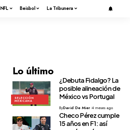
NFL
Beisbol
La Tribunera
Lo último
¿Debuta Fidalgo? La
posible alineación de
México vs Portugal
SELECCIÓN
MEXICANA
By
David De Mier
4 meses ago
Checo Pérez cumple
15 años en F1: así