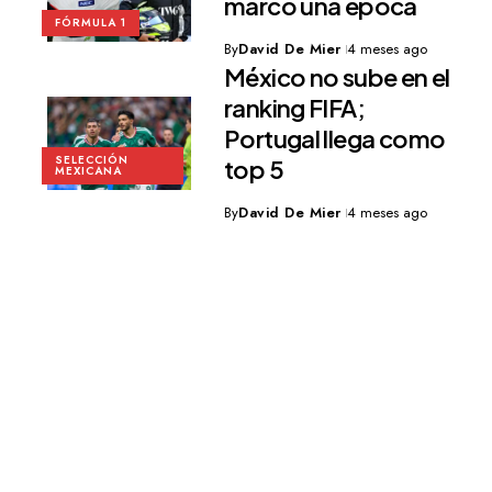
marcó una época
FÓRMULA 1
By
David De Mier
4 meses ago
México no sube en el
ranking FIFA;
Portugal llega como
SELECCIÓN
top 5
MEXICANA
By
David De Mier
4 meses ago