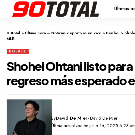
Últimas no
90total
>
Última hora – Noticias deportivas en vivo
>
Beisbol
>
Shohe
MLB
BEISBOL
Shohei Ohtani listo para 
regreso más esperado 
By
David De Mier
- David De Mier
Última actualización junio 16, 2025 6:23 a