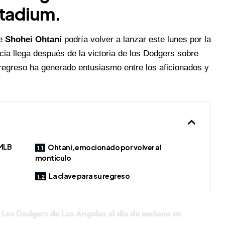
Stadium.
ue
Shohei Ohtani
podría volver a lanzar este lunes por la
icia llega después de la victoria de los Dodgers sobre
regreso ha generado entusiasmo entre los aficionados y
 MLB
Ohtani, emocionado por volver al
montículo
La clave para su regreso
r Los Dodgers de Los Ángeles el día de mañana en