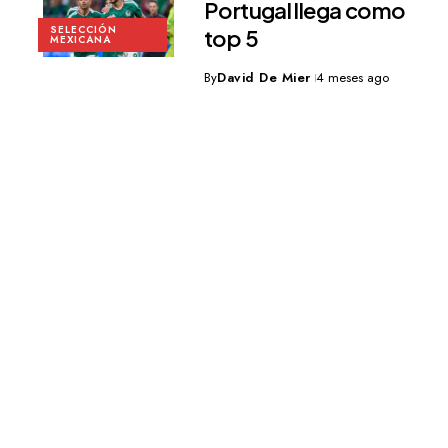
Portugal llega como
SELECCIÓN
top 5
MEXICANA
By
David De Mier
4 meses ago