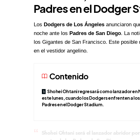
Padres en el Dodger 
Los
Dodgers de Los Ángeles
anunciaron q
noche ante los
Padres de San Diego
. La not
los Gigantes de San Francisco. Este posible 
en el vestidor angelino.
Contenido
Shohei Ohtani regresará como lanzador en
este lunes, cuando los Dodgers enfrenten a los
Padres en el Dodger Stadium.
Shohei Ohtani será el lanzador abridor po