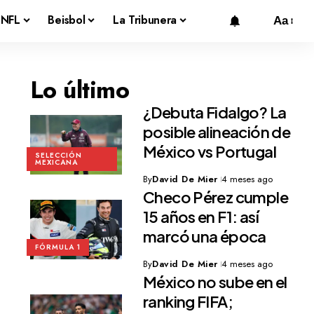
NFL
Beisbol
La Tribunera
Aa
Lo último
¿Debuta Fidalgo? La
posible alineación de
México vs Portugal
SELECCIÓN
MEXICANA
By
David De Mier
4 meses ago
Checo Pérez cumple
15 años en F1: así
marcó una época
FÓRMULA 1
By
David De Mier
4 meses ago
México no sube en el
ranking FIFA;