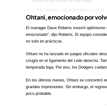
contra de los Padres de San Diego.
— Los Dodgers (@LosDodgers)
June 16,
Ohtani, emocionado por volve
El manager Dave Roberts mostró optimismo s
emocionado”, dijo Roberts. El equipo consider
no solo en prácticas.
Ohtani no ha lanzado en juegos oficiales de
cirugía en el ligamento del codo derecho. Ta
temporada baja. Por eso, los Dodgers cuidaro
En los últimos meses, Ohtani se concentró en
grandes impresiones. Sin embargo, el regres
poco probable.
-