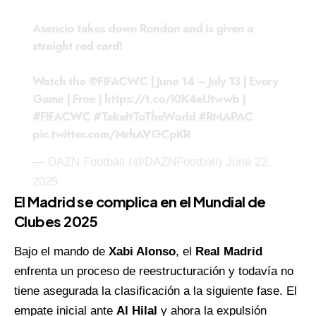
Asencio takes down Rondon and is given a
straight red card!
Watch the
@FIFACWC
| June 14 – July 13 | Every
Game | Free |
https://t.co/i0K4eUtwwb
|
#FIFACWC
#TakeItToTheWorld
#RMAPAC
pic.twitter.com/MrhAVGCpKR
— DAZN Football (@DAZNFootball)
June 22,
2025
El Madrid se complica en el Mundial de
Clubes 2025
Bajo el mando de
Xabi Alonso
, el
Real Madrid
enfrenta un proceso de reestructuración y todavía no
tiene asegurada la clasificación a la siguiente fase. El
empate inicial ante
Al Hilal
y ahora la expulsión