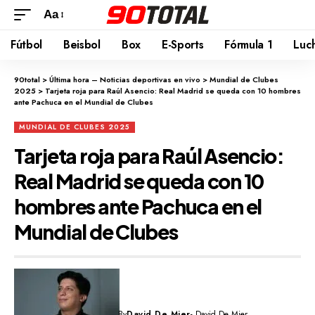
Aa
Fútbol
Beisbol
Box
E-Sports
Fórmula 1
Luc
90total
>
Última hora – Noticias deportivas en vivo
>
Mundial de Clubes
2025
>
Tarjeta roja para Raúl Asencio: Real Madrid se queda con 10 hombres
ante Pachuca en el Mundial de Clubes
MUNDIAL DE CLUBES 2025
Tarjeta roja para Raúl Asencio:
Real Madrid se queda con 10
hombres ante Pachuca en el
Mundial de Clubes
By
David De Mier
- David De Mier