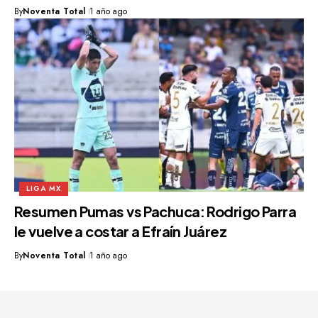
By
Noventa Total
1 año ago
LIGA MX
Resumen Pumas vs Pachuca: Rodrigo Parra
le vuelve a costar a Efraín Juárez
By
Noventa Total
1 año ago