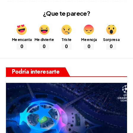
¿Que te parece?
Me encanta
Me divierte
Triste
Me enoja
Sorpresa
0
0
0
0
0
Podría interesarte