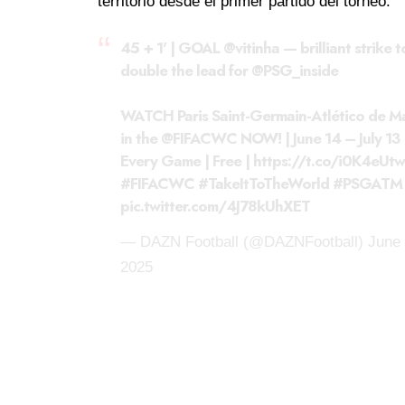
territorio desde el primer partido del torneo.
45 + 1' | GOAL
@vitinha
— brilliant strike t
double the lead for
@PSG_inside
WATCH Paris Saint-Germain-Atlético de M
in the
@FIFACWC
NOW! | June 14 – July 13 
Every Game | Free |
https://t.co/i0K4eUt
#FIFACWC
#TakeItToTheWorld
#PSGATM
pic.twitter.com/4J78kUhXET
— DAZN Football (@DAZNFootball)
June 
2025