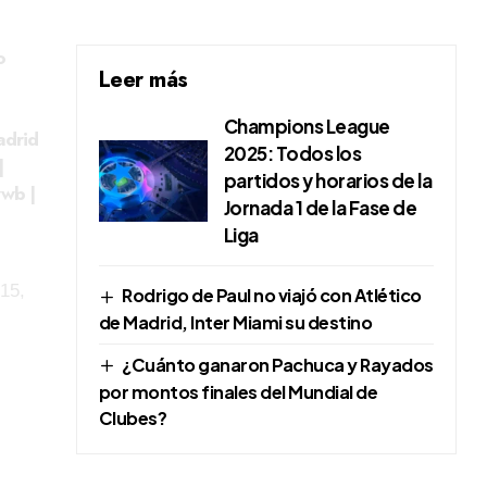
o
Leer más
Champions League
adrid
2025: Todos los
|
partidos y horarios de la
wwb
|
Jornada 1 de la Fase de
Liga
15,
Rodrigo de Paul no viajó con Atlético
de Madrid, Inter Miami su destino
¿Cuánto ganaron Pachuca y Rayados
por montos finales del Mundial de
Clubes?