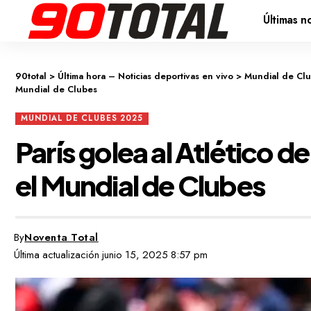
Últimas no
90total
>
Última hora – Noticias deportivas en vivo
>
Mundial de Cl
Mundial de Clubes
MUNDIAL DE CLUBES 2025
París golea al Atlético d
el Mundial de Clubes
By
Noventa Total
Última actualización junio 15, 2025 8:57 pm