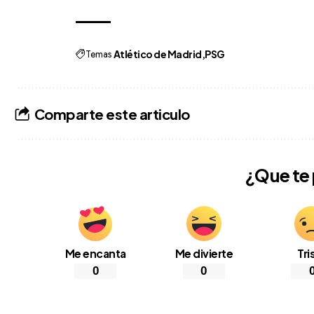
Temas
Atlético de Madrid
PSG
Comparte este articulo
¿Que te
Me encanta
Me divierte
Tri
0
0