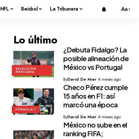
NFL
Beisbol
La Tribunera
Aa
Lo último
¿Debuta Fidalgo? La
posible alineación de
México vs Portugal
SELECCIÓN
MEXICANA
By
David De Mier
4 meses ago
Checo Pérez cumple
15 años en F1: así
marcó una época
FÓRMULA 1
By
David De Mier
4 meses ago
México no sube en el
ranking FIFA;