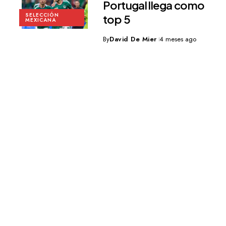
Portugal llega como
SELECCIÓN
top 5
MEXICANA
By
David De Mier
4 meses ago