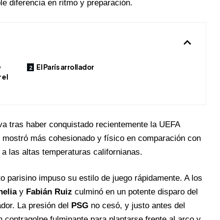
 diferencia en ritmo y preparación.
ó
El París arrollador
 el
tiva tras haber conquistado recientemente la UEFA
e mostró más cohesionado y físico en comparación con
a las altas temperaturas californianas.
o parisino impuso su estilo de juego rápidamente. A los
helia
y
Fabián Ruiz
culminó en un potente disparo del
ador. La presión del
PSG
no cesó, y justo antes del
contragolpe fulminante para plantarse frente al arco y