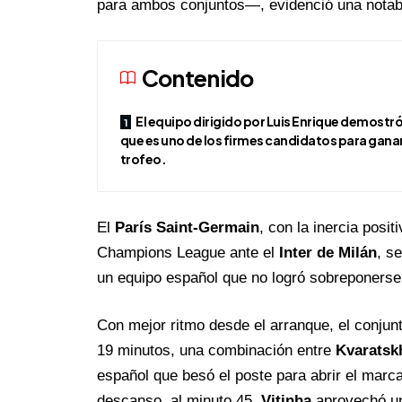
para ambos conjuntos—, evidenció una notable
Contenido
El equipo dirigido por Luis Enrique demostr
que es uno de los firmes candidatos para ganar
trofeo.
El
París Saint-Germain
, con la inercia posi
Champions League ante el
Inter de Milán
, s
un equipo español que no logró sobreponerse 
Con mejor ritmo desde el arranque, el conjunt
19 minutos, una combinación entre
Kvaratsk
español que besó el poste para abrir el marc
descanso, al minuto 45,
Vitinha
aprovechó un 