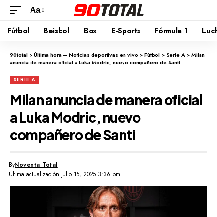
Aa
Fútbol
Beisbol
Box
E-Sports
Fórmula 1
Luc
90total
>
Última hora – Noticias deportivas en vivo
>
Fútbol
>
Serie A
>
Milan
anuncia de manera oficial a Luka Modric, nuevo compañero de Santi
SERIE A
Milan anuncia de manera oficial
a Luka Modric, nuevo
compañero de Santi
By
Noventa Total
Última actualización julio 15, 2025 3:36 pm