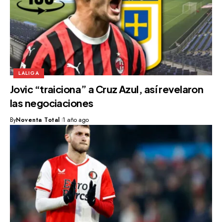
LALIGA
Jovic “traiciona” a Cruz Azul, así revelaron
las negociaciones
By
Noventa Total
1 año ago