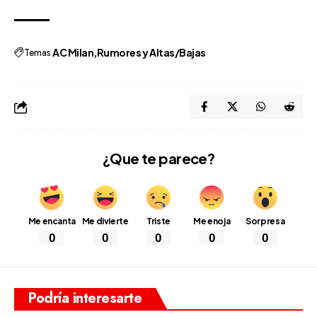
Temas
AC Milan
Rumores y Altas/Bajas
¿Que te parece?
Me encanta
Me divierte
Triste
Me enoja
Sorpresa
0
0
0
0
0
Podría interesarte