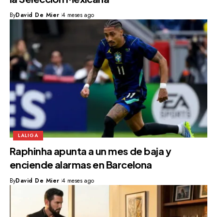
By
David De Mier
4 meses ago
LALIGA
Raphinha apunta a un mes de baja y
enciende alarmas en Barcelona
By
David De Mier
4 meses ago