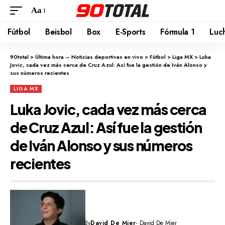
Aa
Fútbol
Beisbol
Box
E-Sports
Fórmula 1
Luc
90total
>
Última hora – Noticias deportivas en vivo
>
Fútbol
>
Liga MX
>
Luka
Jovic, cada vez más cerca de Cruz Azul: Así fue la gestión de Iván Alonso y
sus números recientes
LIGA MX
Luka Jovic, cada vez más cerca
de Cruz Azul: Así fue la gestión
de Iván Alonso y sus números
recientes
By
David De Mier
- David De Mier