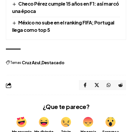
Checo Pérez cumple 15 años en F1: así marcó
una época
México no sube en el ranking FIFA; Portugal
llega como top 5
Temas
Cruz Azul
Destacado
¿Que te parece?
Me encanta
Me divierte
Triste
Me enoja
Sorpresa