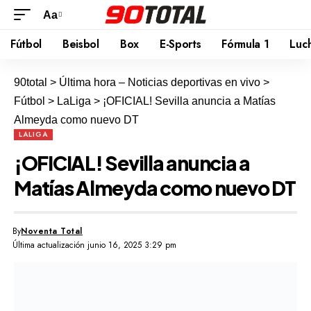
Aa
Fútbol
Beisbol
Box
E-Sports
Fórmula 1
Luc
90total
>
Última hora – Noticias deportivas en vivo
>
Fútbol
>
LaLiga
>
¡OFICIAL! Sevilla anuncia a Matías
Almeyda como nuevo DT
LALIGA
¡OFICIAL! Sevilla anuncia a
Matías Almeyda como nuevo DT
By
Noventa Total
Última actualización junio 16, 2025 3:29 pm