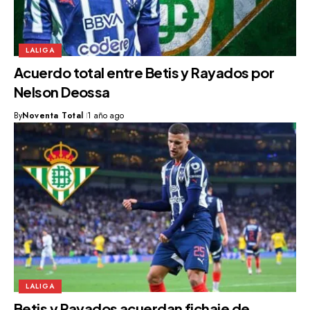
LALIGA
Acuerdo total entre Betis y Rayados por
Nelson Deossa
By
Noventa Total
1 año ago
LALIGA
Betis y Rayados acuerdan fichaje de