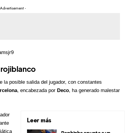
 Advertisement -
 rojiblanco
la posible salida del jugador, con constantes
rcelona
, encabezada por
Deco
, ha generado malestar
gador
Leer más
ante
iática
Raphinha apunta a un