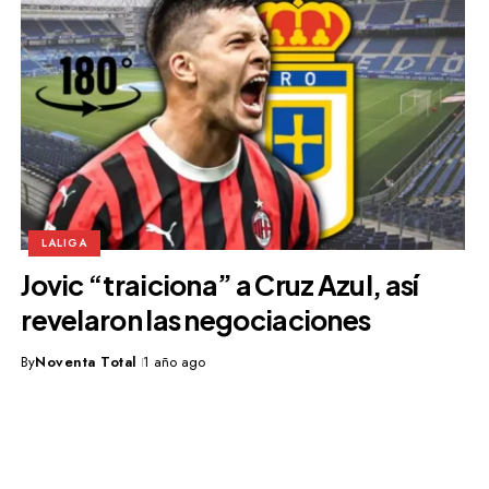
LALIGA
Jovic “traiciona” a Cruz Azul, así
revelaron las negociaciones
By
Noventa Total
1 año ago