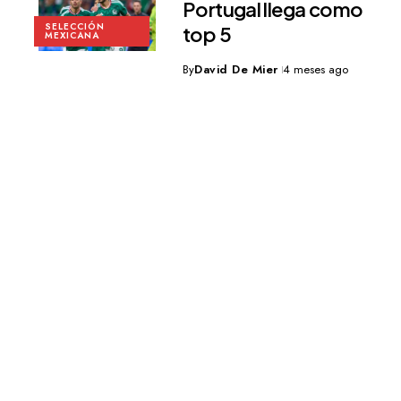
Portugal llega como
SELECCIÓN
top 5
MEXICANA
By
David De Mier
4 meses ago