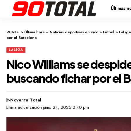
Últimas no
90total
>
Última hora – Noticias deportivas en vivo
>
Fútbol
>
LaLiga
por el Barcelona
LALIGA
Nico Williams se despide
buscando fichar por el 
By
Noventa Total
Última actualización junio 24, 2025 2:40 pm