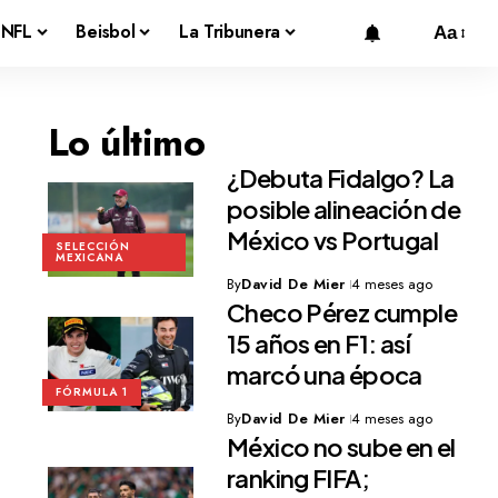
NFL
Beisbol
La Tribunera
Aa
Lo último
¿Debuta Fidalgo? La
posible alineación de
México vs Portugal
SELECCIÓN
MEXICANA
By
David De Mier
4 meses ago
Checo Pérez cumple
15 años en F1: así
marcó una época
FÓRMULA 1
By
David De Mier
4 meses ago
México no sube en el
ranking FIFA;