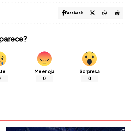
Facebook
 parece?
ste
Me enoja
Sorpresa
0
0
0