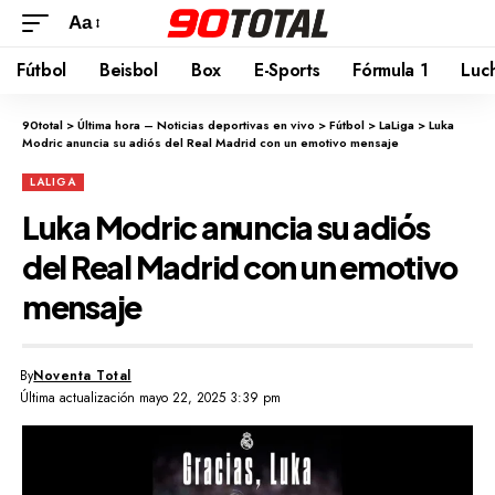
Aa
Fútbol
Beisbol
Box
E-Sports
Fórmula 1
Luc
90total
>
Última hora – Noticias deportivas en vivo
>
Fútbol
>
LaLiga
>
Luka
Modric anuncia su adiós del Real Madrid con un emotivo mensaje
LALIGA
Luka Modric anuncia su adiós
del Real Madrid con un emotivo
mensaje
By
Noventa Total
Última actualización mayo 22, 2025 3:39 pm