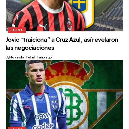
LALIGA
Jovic “traiciona” a Cruz Azul, así revelaron
las negociaciones
By
Noventa Total
1 año ago