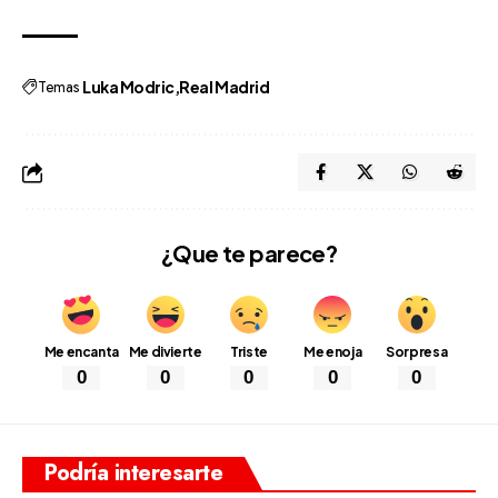
Temas
Luka Modric
Real Madrid
¿Que te parece?
Me encanta
Me divierte
Triste
Me enoja
Sorpresa
0
0
0
0
0
Podría interesarte