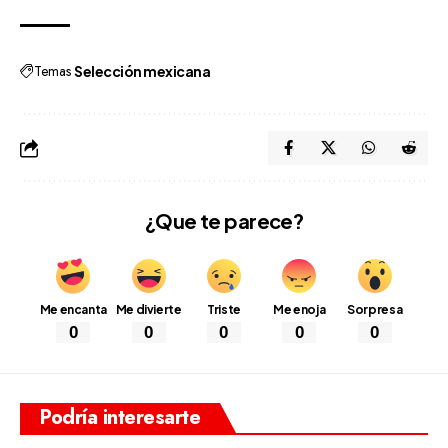
Temas
Selección mexicana
¿Que te parece?
Me encanta
Me divierte
Triste
Me enoja
Sorpresa
0
0
0
0
0
Podría interesarte