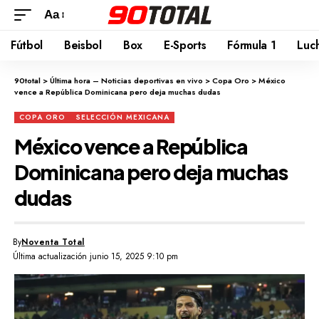
Aa
Fútbol
Beisbol
Box
E-Sports
Fórmula 1
Luc
90total
>
Última hora – Noticias deportivas en vivo
>
Copa Oro
>
México
vence a República Dominicana pero deja muchas dudas
COPA ORO
SELECCIÓN MEXICANA
México vence a República
Dominicana pero deja muchas
dudas
By
Noventa Total
Última actualización junio 15, 2025 9:10 pm