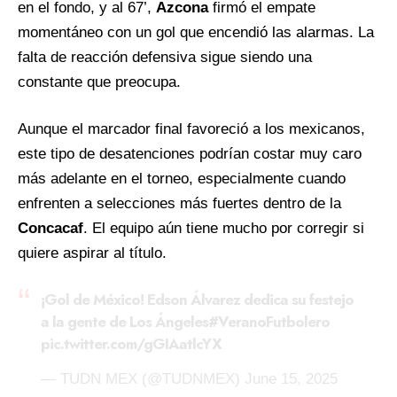
en el fondo, y al 67’,
Azcona
firmó el empate
momentáneo con un gol que encendió las alarmas. La
falta de reacción defensiva sigue siendo una
constante que preocupa.
Aunque el marcador final favoreció a los mexicanos,
este tipo de desatenciones podrían costar muy caro
más adelante en el torneo, especialmente cuando
enfrenten a selecciones más fuertes dentro de la
Concacaf
. El equipo aún tiene mucho por corregir si
quiere aspirar al título.
¡Gol de México! Edson Álvarez dedica su festejo
a la gente de Los Ángeles
#VeranoFutbolero
pic.twitter.com/gGIAatlcYX
— TUDN MEX (@TUDNMEX)
June 15, 2025