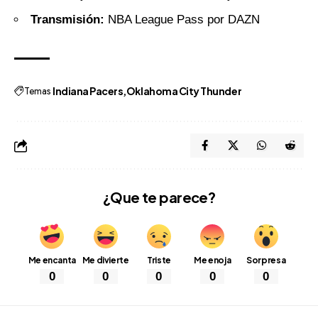
Transmisión:
NBA League Pass por
DAZN
Temas
Indiana Pacers
Oklahoma City Thunder
¿Que te parece?
Me encanta
Me divierte
Triste
Me enoja
Sorpresa
0
0
0
0
0