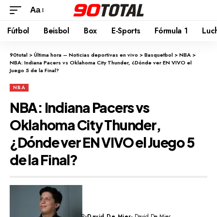
Aa
Fútbol
Beisbol
Box
E-Sports
Fórmula 1
Luc
90total
>
Última hora – Noticias deportivas en vivo
>
Basquetbol
>
NBA
>
NBA: Indiana Pacers vs Oklahoma City Thunder, ¿Dónde ver EN VIVO el
Juego 5 de la Final?
NBA
NBA: Indiana Pacers vs
Oklahoma City Thunder,
¿Dónde ver EN VIVO el Juego 5
de la Final?
By
David De Mier
- David De Mier