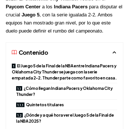
Paycom Center
a los
Indiana Pacers
para disputar el
crucial
Juego 5
, con la serie igualada 2-2. Ambos
equipos han mostrado gran nivel, por lo que este
duelo puede definir el rumbo del campeonato.
Contenido
El Juego 5 de la Final de la NBA entre Indiana Pacers y
Oklahoma City Thunder se juega con la serie
empatada 2-2. Thunder parte como favorito en casa.
¿Cómo llegan Indiana Pacers y Oklahoma City
Thunder?
Quintetos titulares
¿Dónde y a qué hora ver el Juego 5 de la Final de
la NBA 2025?